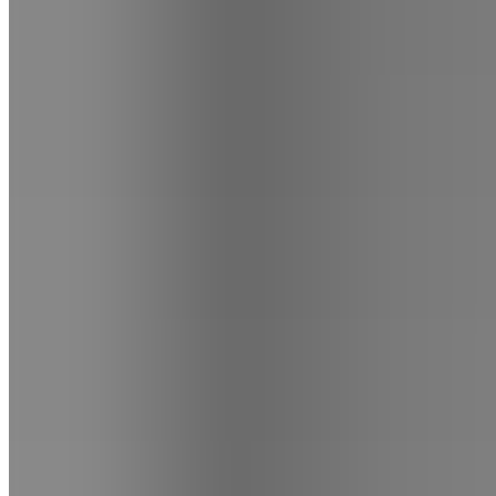
@pinata.petreceri
P
i
n
a
t
a
P
e
t
r
e
c
e
r
i
Magazin
Despre noi
Contact
B2B
1
/
2