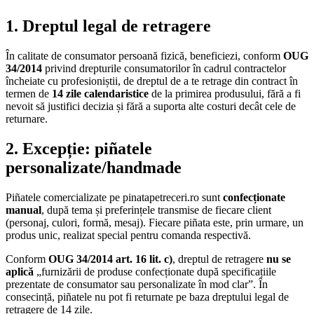
1. Dreptul legal de retragere
În calitate de consumator persoană fizică, beneficiezi, conform
OUG
34/2014
privind drepturile consumatorilor în cadrul contractelor
încheiate cu profesioniștii, de dreptul de a te retrage din contract în
termen de
14 zile calendaristice
de la primirea produsului, fără a fi
nevoit să justifici decizia și fără a suporta alte costuri decât cele de
returnare.
2. Excepție: piñatele
personalizate/handmade
Piñatele comercializate pe pinatapetreceri.ro sunt
confecționate
manual
, după tema și preferințele transmise de fiecare client
(personaj, culori, formă, mesaj). Fiecare piñata este, prin urmare, un
produs unic, realizat special pentru comanda respectivă.
Conform
OUG 34/2014 art. 16 lit. c)
, dreptul de retragere
nu se
aplică
„furnizării de produse confecționate după specificațiile
prezentate de consumator sau personalizate în mod clar”. În
consecință, piñatele nu pot fi returnate pe baza dreptului legal de
retragere de 14 zile.