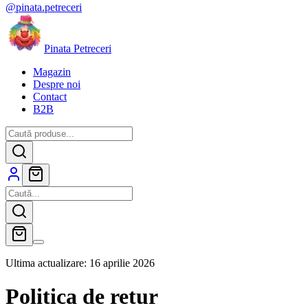
@pinata.petreceri
P
i
n
a
t
a
P
e
t
r
e
c
e
r
i
Magazin
Despre noi
Contact
B2B
Ultima actualizare: 16 aprilie 2026
Politica de retur