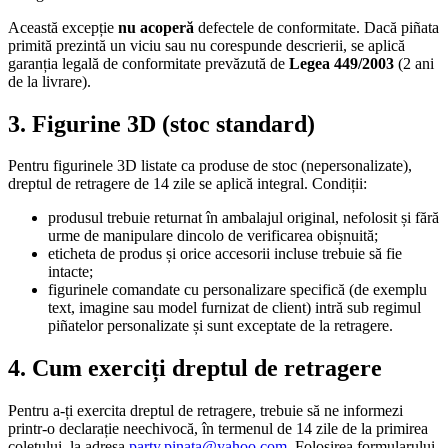
Această excepție
nu acoperă
defectele de conformitate. Dacă piñata
primită prezintă un viciu sau nu corespunde descrierii, se aplică
garanția legală de conformitate prevăzută de
Legea 449/2003
(2 ani
de la livrare).
3. Figurine 3D (stoc standard)
Pentru figurinele 3D listate ca produse de stoc (nepersonalizate),
dreptul de retragere de 14 zile se aplică integral. Condiții:
produsul trebuie returnat în ambalajul original, nefolosit și fără
urme de manipulare dincolo de verificarea obișnuită;
eticheta de produs și orice accesorii incluse trebuie să fie
intacte;
figurinele comandate cu personalizare specifică (de exemplu
text, imagine sau model furnizat de client) intră sub regimul
piñatelor personalizate și sunt exceptate de la retragere.
4. Cum exerciți dreptul de retragere
Pentru a-ți exercita dreptul de retragere, trebuie să ne informezi
printr-o declarație neechivocă, în termenul de 14 zile de la primirea
coletului, la adresa
party.pinata@yahoo.com
. Folosirea formularului