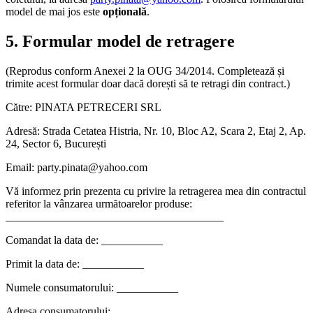
model de mai jos este
opțională
.
5. Formular model de retragere
(Reprodus conform Anexei 2 la OUG 34/2014. Completează și
trimite acest formular doar dacă dorești să te retragi din contract.)
Către: PINATA PETRECERI SRL
Adresă: Strada Cetatea Histria, Nr. 10, Bloc A2, Scara 2, Etaj 2, Ap.
24, Sector 6, București
Email: party.pinata@yahoo.com
Vă informez prin prezenta cu privire la retragerea mea din contractul
referitor la vânzarea următoarelor produse:
_______________________________________
Comandat la data de: ___________
Primit la data de: ___________
Numele consumatorului: ___________
Adresa consumatorului: ___________