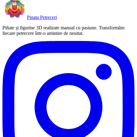
P
i
n
a
t
a
P
e
t
r
e
c
e
r
i
Piñate și figurine 3D realizate manual cu pasiune. Transformăm
fiecare petrecere într-o amintire de neuitat.