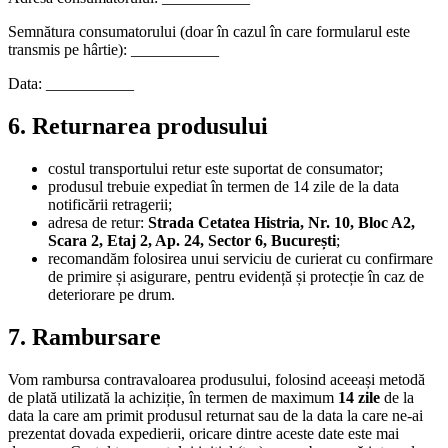
Semnătura consumatorului (doar în cazul în care formularul este
transmis pe hârtie): ___________
Data: ___________
6. Returnarea produsului
costul transportului retur este suportat de consumator;
produsul trebuie expediat în termen de 14 zile de la data
notificării retragerii;
adresa de retur:
Strada Cetatea Histria, Nr. 10, Bloc A2,
Scara 2, Etaj 2, Ap. 24, Sector 6, București
;
recomandăm folosirea unui serviciu de curierat cu confirmare
de primire și asigurare, pentru evidență și protecție în caz de
deteriorare pe drum.
7. Rambursare
Vom rambursa contravaloarea produsului, folosind aceeași metodă
de plată utilizată la achiziție, în termen de maximum
14 zile
de la
data la care am primit produsul returnat sau de la data la care ne-ai
prezentat dovada expedierii, oricare dintre aceste date este mai