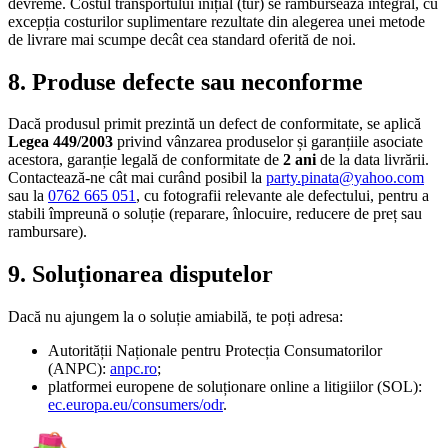
devreme. Costul transportului inițial (tur) se rambursează integral, cu
excepția costurilor suplimentare rezultate din alegerea unei metode
de livrare mai scumpe decât cea standard oferită de noi.
8. Produse defecte sau neconforme
Dacă produsul primit prezintă un defect de conformitate, se aplică
Legea 449/2003
privind vânzarea produselor și garanțiile asociate
acestora, garanție legală de conformitate de
2 ani
de la data livrării.
Contactează-ne cât mai curând posibil la
party.pinata@yahoo.com
sau la
0762 665 051
, cu fotografii relevante ale defectului, pentru a
stabili împreună o soluție (reparare, înlocuire, reducere de preț sau
rambursare).
9. Soluționarea disputelor
Dacă nu ajungem la o soluție amiabilă, te poți adresa:
Autorității Naționale pentru Protecția Consumatorilor
(ANPC):
anpc.ro
;
platformei europene de soluționare online a litigiilor (SOL):
ec.europa.eu/consumers/odr
.