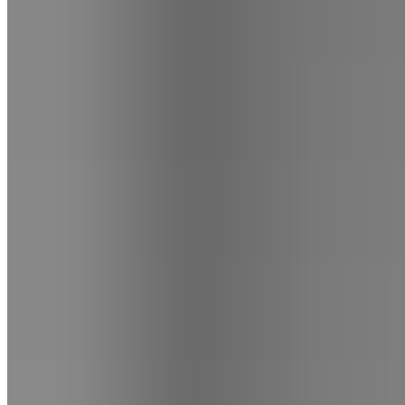
@pinata.petreceri
P
i
n
a
t
a
P
e
t
r
e
c
e
r
i
Magazin
Despre noi
Contact
B2B
1
/
2