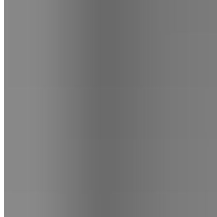
@pinata.petreceri
P
i
n
a
t
a
P
e
t
r
e
c
e
r
i
Magazin
Despre noi
Contact
B2B
1
/
2